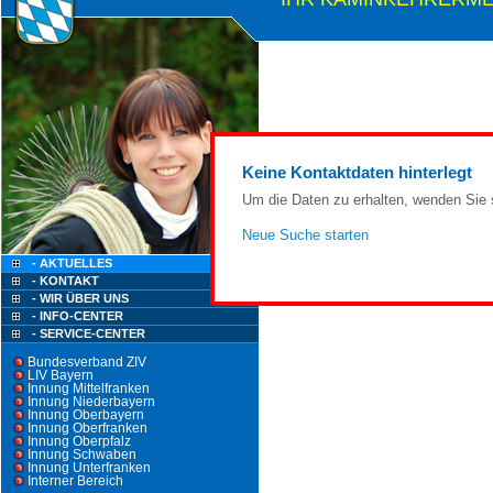
Keine Kontaktdaten hinterlegt
Um die Daten zu erhalten, wenden Sie s
Neue Suche starten
- AKTUELLES
- KONTAKT
- WIR ÜBER UNS
- INFO-CENTER
- SERVICE-CENTER
Bundesverband ZIV
LIV Bayern
Innung Mittelfranken
Innung Niederbayern
Innung Oberbayern
Innung Oberfranken
Innung Oberpfalz
Innung Schwaben
Innung Unterfranken
Interner Bereich