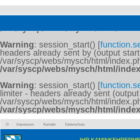
Warning
: session_start() [
function.s
characters, valid characters are a-z, A
/var/syscp/webs/mysch/html/inde
Warning
: session_start() [
function.s
headers already sent by (output start
/var/syscp/webs/mysch/html/index.ph
/var/syscp/webs/mysch/html/inde
Warning
: session_start() [
function.s
limiter - headers already sent (output
/var/syscp/webs/mysch/html/index.ph
/var/syscp/webs/mysch/html/inde
IHR KAMINKEHRERME