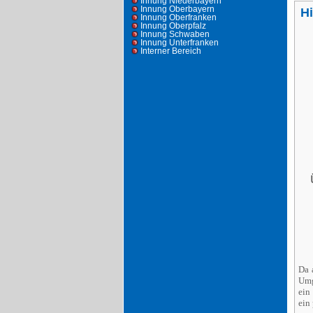
Innung Niederbayern
Innung Oberbayern
H
Innung Oberfranken
Innung Oberpfalz
Innung Schwaben
Innung Unterfranken
Interner Bereich
Da 
Umg
ein
ein