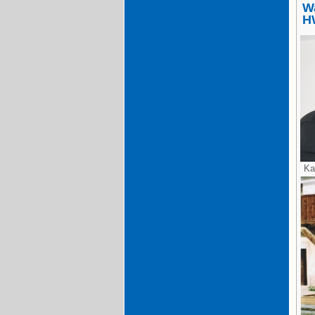
W
H
Ka