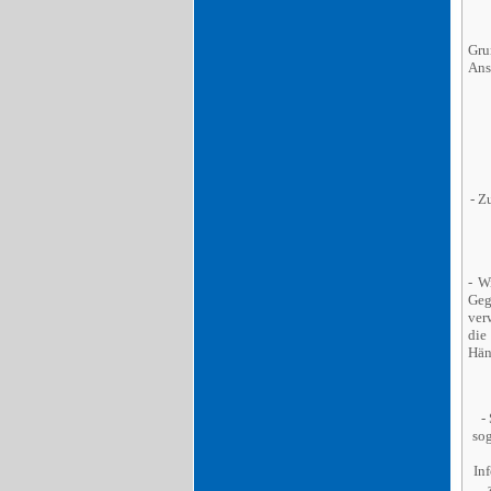
Gru
Ans
- Z
- W
Geg
ver
die
Hän
-
sog
In