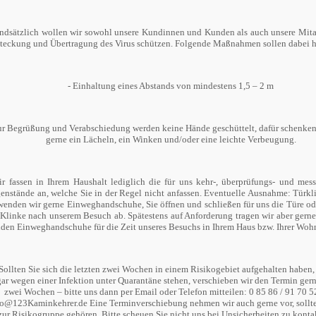
ndsätzlich wollen wir sowohl unsere Kundinnen und Kunden als auch unsere Mitar
teckung und Übertragung des Virus schützen. Folgende Maßnahmen sollen dabei h
- Einhaltung eines Abstands von mindestens 1,5 – 2 m
ur Begrüßung und Verabschiedung werden keine Hände geschüttelt, dafür schenken
gerne ein Lächeln, ein Winken und/oder eine leichte Verbeugung.
ir fassen in Ihrem Haushalt lediglich die für uns kehr-, überprüfungs- und mess
enstände an, welche Sie in der Regel nicht anfassen. Eventuelle Ausnahme: Türkl
wenden wir gerne Einweghandschuhe, Sie öffnen und schließen für uns die Türe od
 Klinke nach unserem Besuch ab. Spätestens auf Anforderung tragen wir aber gern
den Einweghandschuhe für die Zeit unseres Besuchs in Ihrem Haus bzw. Ihrer Woh
 Sollten Sie sich die letzten zwei Wochen in einem Risikogebiet aufgehalten haben,
ar wegen einer Infektion unter Quarantäne stehen, verschieben wir den Termin ger
zwei Wochen – bitte uns dann per Email oder Telefon mitteilen: 0 85 86 / 91 70 5
fo@123Kaminkehrer.de Eine Terminverschiebung nehmen wir auch gerne vor, sollte
zur Risikogruppe gehören. Bitte scheuen Sie nicht uns bei Unsicherheiten zu konta