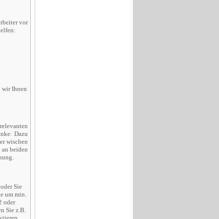
beiter vor
elfen:
 wir Ihnen
relevanten
inke: Dazu
er wischen
e an beiden
nung.
 oder Sie
ne um min.
2 oder
n Sie z.B.
ktieren.