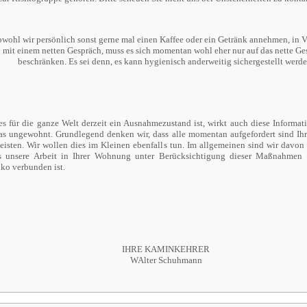
bwohl wir persönlich sonst gerne mal einen Kaffee oder ein Getränk annehmen, in 
mit einem netten Gespräch, muss es sich momentan wohl eher nur auf das nette Ge
beschränken. Es sei denn, es kann hygienisch anderweitig sichergestellt werde
es für die ganze Welt derzeit ein Ausnahmezustand ist, wirkt auch diese Informat
as ungewohnt. Grundlegend denken wir, dass alle momentan aufgefordert sind Ihr
leisten. Wir wollen dies im Kleinen ebenfalls tun. Im allgemeinen sind wir davon
s unsere Arbeit in Ihrer Wohnung unter Berücksichtigung dieser Maßnahmen
iko verbunden ist.
IHRE KAMINKEHRER
WAlter Schuhmann