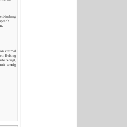
Verbindung
spräch
n.
ion erstmal
en Beitrag
 überzeugt,
 mit wenig