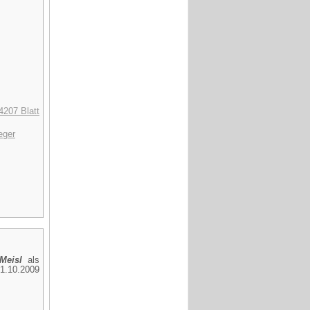
4207 Blatt
eger
 Meisl
als
.10.2009