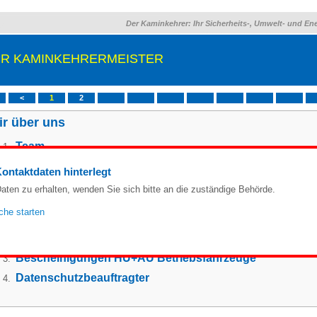
Der Kaminkehrer: Ihr Sicherheits-, Umwelt- und En
HR KAMINKEHRERMEISTER
<
1
2
ir über uns
Team
Umweltpakt Bayern
ontaktdaten hinterlegt
KfW und Dena Listung
aten zu erhalten, wenden Sie sich bitte an die zuständige Behörde.
ite 2
he starten
Prüf-Zertifikate 1. BImSchV Messgeräte Eignungsprüfu
Betrieb: Gefährdungsbeurteilung und Leiternprüfung
Bescheinigungen HU+AU Betriebsfahrzeuge
Datenschutzbeauftragter