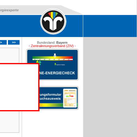
ergieexperte
>
>>
Bundesland:
Bayern
- Zentralinnungsverband (ZIV) -
ng