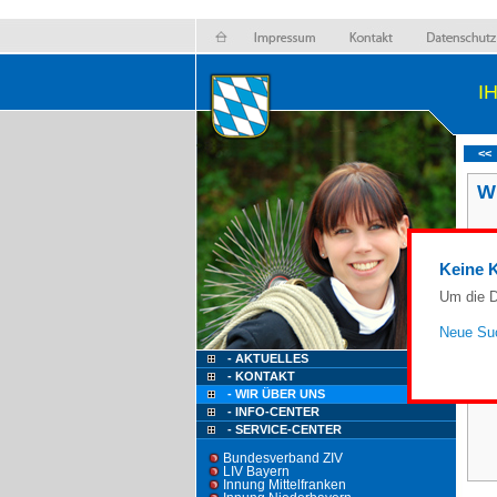
I
<<
W
Keine K
Um die D
Se
Neue Suc
- AKTUELLES
- KONTAKT
- WIR ÜBER UNS
- INFO-CENTER
- SERVICE-CENTER
Bundesverband ZIV
LIV Bayern
Innung Mittelfranken