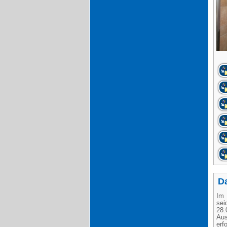
D
Im 
sei
28
Aus
er