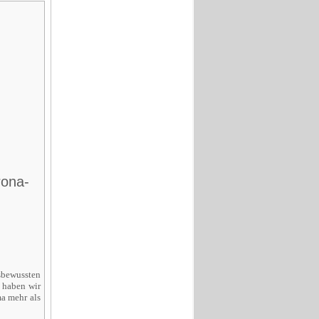
t
rona-
sbewussten
 haben wir
a mehr als